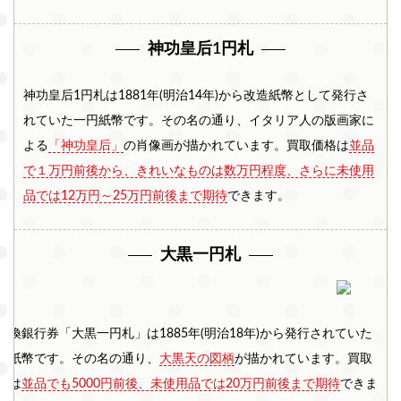
神功皇后1円札
神功皇后1円札は1881年(明治14年)から改造紙幣として発行さ
れていた一円紙幣です。その名の通り、イタリア人の版画家に
よる
「神功皇后」
の肖像画が描かれています。買取価格は
並品
で１万円前後から、きれいなものは数万円程度、さらに未使用
品では12万円～25万円前後まで期待
できます。
大黒一円札
兌換銀行券「大黒一円札」は1885年(明治18年)から発行されていた
円紙幣です。その名の通り、
大黒天の図柄
が描かれています。買取
格は
並品でも5000円前後、未使用品では20万円前後まで期待
できま