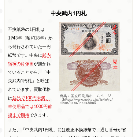
中央武内1円札
不換紙幣の1円札は
1943年（昭和18年）か
ら発行されていた一円
紙幣です。中央に
武内
宿禰の肖像画
が描かれ
ていることから、「中
央武内1円札」と呼ば
れています。買取価格
は
並品で100円未満、
未使用品では1000円前
後まで期待
できます。
また、「中央武内1円札」には改正不換紙幣で、通し番号が省