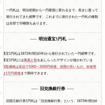
県
県
一円札は、明治初期から一円硬貨に変わるまで、長きに渡って
関東エリア
発行されてきた紙幣です。これまでに発行された一円札の種類
東京
神奈
埼玉
千葉
茨城
都
川県
県
県
県
は全部で10種類もあります。
栃木
群馬
山梨
明治通宝1円札
県
県
県
信越・北陸エリア
治通宝1円札は1872年(明治5年)から発行されていた一円紙幣です。
新潟
長野
富山
石川
福井
県
県
県
県
県
治通宝1円札には
鳳凰と龍
をあしらったデザインが描かれていま
。
買取価格は並品で1000～2000円前後、状態の良いもの、未使用
東海エリア
では1万円前後
まで期待できます。
愛知
静岡
岐阜
三重
県
県
県
県
旧兌換銀行券
近畿エリア
大阪
兵庫
京都
滋賀
奈良
府
県
府
県
県
旧国立銀行券1円札は「旧兌換銀行券」という、1873年(明治6