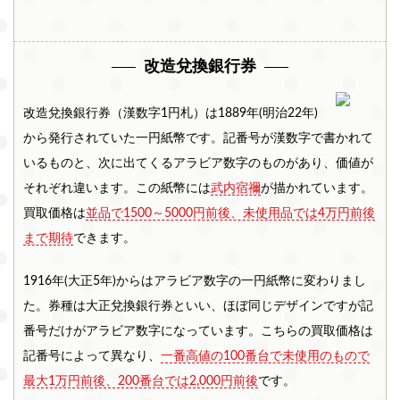
。
改造兌換銀行券
改造兌換銀行券（漢数字1円札）は1889年(明治22年)
から発行されていた一円紙幣です。記番号が漢数字で書かれて
いるものと、次に出てくるアラビア数字のものがあり、価値が
それぞれ違います。この紙幣には
武内宿禰
が描かれています。
買取価格は
並品で1500～5000円前後、未使用品では4万円前後
まで期待
できます。
1916年(大正5年)からはアラビア数字の一円紙幣に変わりまし
た。券種は大正兌換銀行券といい、ほぼ同じデザインですが記
番号だけがアラビア数字になっています。こちらの買取価格は
記番号によって異なり、
一番高値の100番台で未使用のもので
最大1万円前後、200番台では2,000円前後
です。