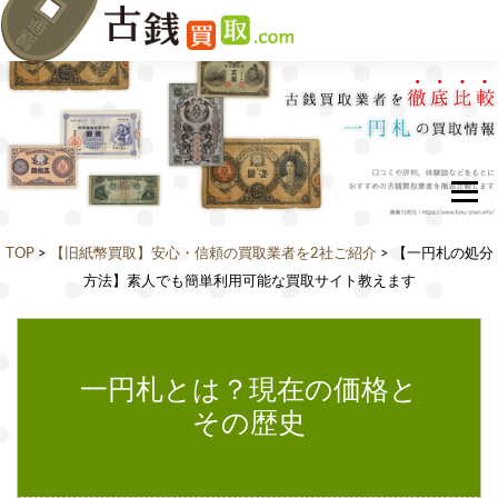
古銭買取業者ランキング
古銭の種類別買取情報
旧紙幣の額面別買取情報
TOP
>
【旧紙幣買取】安心・信頼の買取業者を2社ご紹介
> 【一円札の処分
硬貨の額面別買取情報
方法】素人でも簡単利用可能な買取サイト教えます
都道府県別口コミ情報
北海道・東北エリア
一円札とは？現在の価格と
北海
青森
秋田
岩手
山形
その歴史
道
県
県
県
県
宮城
福島