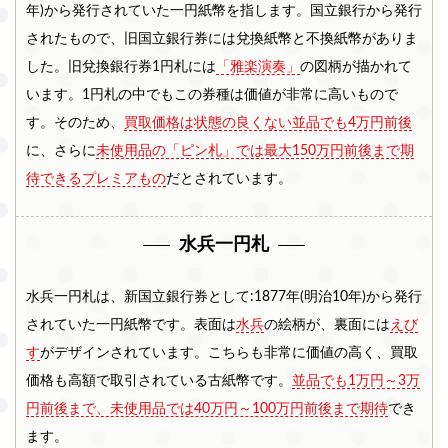
年)から発行されていた一円紙幣を指します。国立銀行から発行
されたもので、旧国立銀行券には兌換紙幣と不換紙幣がありま
和歌
山県
した。旧兌換銀行券1円札には
「雅楽演奏」
の図柄が描かれて
中国エリア
います。1円札の中でもこの券種は価値が非常に高いもので
す。そのため、
買取価格は状態の良くない並品でも4万円前後
鳥取
島根
岡山
広島
山口
県
県
県
県
県
に、さらに
未使用品の「ピン札」では最大150万円前後まで期
待できるプレミアもの
だとされています。
四国エリア
香川
徳島
高知
愛媛
県
県
県
県
水兵一円札
九州・沖縄エリア
水兵一円札は、新国立銀行券として:1877年(明治10年)から発行
福岡
佐賀
長崎
熊本
大分
県
県
県
県
県
されていた一円紙幣です。表面は
水兵
の絵柄が、裏面には
えび
す
がデザインされています。こちらも非常に価値の高く、買取
宮崎
鹿児
沖縄
価格も高額で取引されている古紙幣です。
並品でも1万円～3万
県
島県
県
円前後まで、未使用品では40万円～100万円前後まで期待
でき
ます。