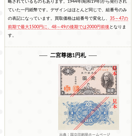
略されているものもあります。1944年(昭和19年)から発行され
ていた一円紙幣です。デザインはほとんど同じで、組番号のみ
の表記になっています。買取価格は組番号で変化し、
35～47の
前期で最大1500円に、48～49の後期では2000円前後
となりま
す。
二宮尊徳1円札