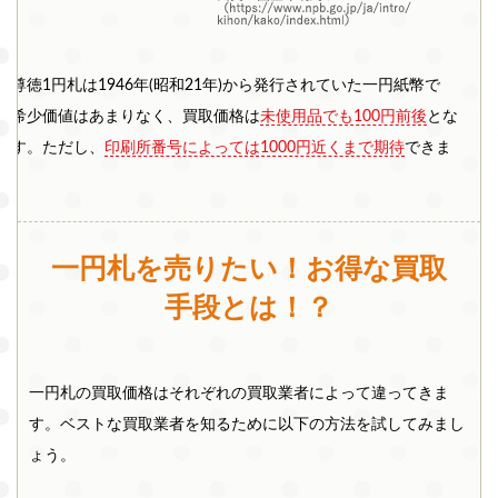
宮尊徳1円札は1946年(昭和21年)から発行されていた一円紙幣で
。希少価値はあまりなく、買取価格は
未使用品でも100円前後
とな
ます。ただし、
印刷所番号によっては1000円近くまで期待
できま
。
一円札を売りたい！お得な買取
手段とは！？
一円札の買取価格はそれぞれの買取業者によって違ってきま
す。ベストな買取業者を知るために以下の方法を試してみまし
ょう。