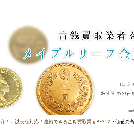
紹介！
>
誠実な対応！信頼できる金貨買取業者BEST2
> 価値の