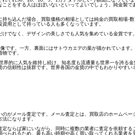
なことをする人はほぼいないといってよいでしょう。純金製で
に持ち込んだ場合、買取価格の相場としては
純金の買取相場-数
投資用として持っている人も多くなっています。
だけでなく、デザインの美しさでも人気を集めている金貨です
肖像です。一方、裏面にはサトウカエデの葉が描かれています
植物です。
、世界的に人気を維持し続け、知名度も流通量も世界一を誇る
貨の信頼性は抜群です。世界各国の金貨の中でもわかりやすい
いのがメール査定
です。メール査定とは、買取店のホームペー
方法になります。
査定ならば家にいながら、同時に複数の業者に査定を依頼する
調べられるため、最も高い時期や高く買い取ってくれる業者を