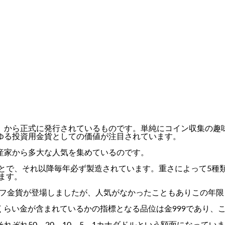
」から正式に発行されているものです。単純にコイン収集の趣
ゆる投資用金貨としての価値が注目されています。
産家から多大な人気を集めているのです。
とで、それ以降毎年必ず製造されています。重さによって5種類が
ります。
ルリーフ金貨が登場しましたが、人気がなかったこともありこの年
のくらい金が含まれているかの指標となる品位は金999であり、
れぞれ50、20、10、5、1カナダドルという額面になって