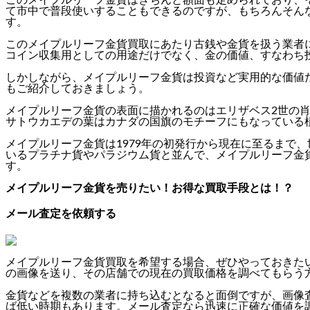
て市中で普段使いすることもできるのですが、もちろんそん
す。
このメイプルリーフ金貨買取にあたり古銭や金貨を扱う業者
コイン収集用としての用途だけでなく、金の価値、すなわち
しかしながら、メイプルリーフ金貨は投資など実用的な価値
もご紹介しておきましょう。
メイプルリーフ金貨の表面に描かれるのはエリザベス2世の
サトウカエデの葉はカナダの国旗のモチーフにもなっている
メイプルリーフ金貨は1979年の初発行から現在に至るまで
いるプラチナ貨やパラジウム貨と並んで、メイプルリーフ金
す。
メイプルリーフ金貨を売りたい！お得な買取手段とは！？
メール査定を依頼する
メイプルリーフ金貨買取を希望する場合、
ぜひやっておきた
の画像を送り、その店舗での現在の買取価格を調べてもらう
金貨などを複数の業者に持ち込むとなると面倒ですが、画像
ば低い時期もあります。メール査定なら迅速に正確な価値を