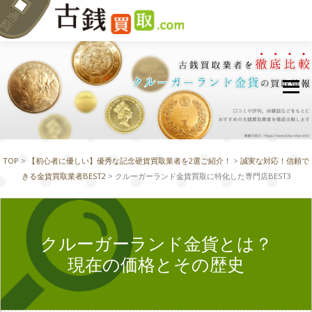
古銭買取業者ランキング
古銭の種類別買取情報
旧紙幣の額面別買取情報
TOP
>
【初心者に優しい】優秀な記念硬貨買取業者を2選ご紹介！
>
誠実な対応！信頼で
硬貨の額面別買取情報
きる金貨買取業者BEST2
> クルーガーランド金貨買取に特化した専門店BEST3
都道府県別口コミ情報
クルーガーランド金貨とは？
北海道・東北エリア
現在の価格とその歴史