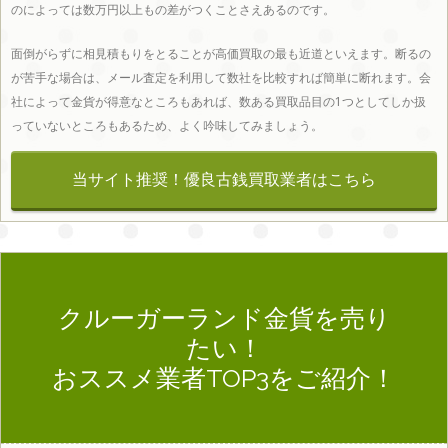
のによっては数万円以上もの差がつくことさえあるのです。
中国エリア
面倒がらずに相見積もりをとることが高価買取の最も近道といえます。断るの
が苦手な場合は、メール査定を利用して数社を比較すれば簡単に断れます。会
社によって金貨が得意なところもあれば、数ある買取品目の1つとしてしか扱
っていないところもあるため、よく吟味してみましょう。
鳥取
島根
岡山
広島
山口
当サイト推奨！優良古銭買取業者は
こちら
県
県
県
県
県
クルーガーランド金貨を売り
四国エリア
たい！
おススメ業者TOP3をご紹介！
香川
徳島
高知
愛媛