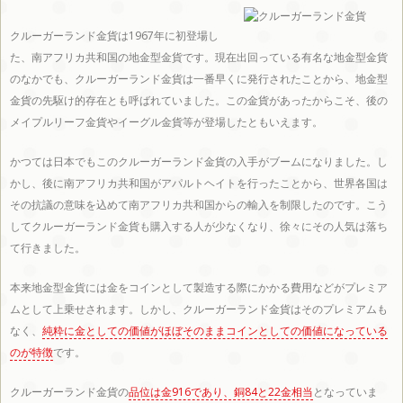
北海
青森
秋田
岩手
山形
クルーガーランド金貨は1967年に初登場し
た、南アフリカ共和国の地金型金貨です。現在出回っている有名な地金型金貨
道
県
県
県
県
のなかでも、クルーガーランド金貨は一番早くに発行されたことから、地金型
金貨の先駆け的存在とも呼ばれていました。この金貨があったからこそ、後の
メイプルリーフ金貨やイーグル金貨等が登場したともいえます。
かつては日本でもこのクルーガーランド金貨の入手がブームになりました。し
宮城
福島
かし、後に南アフリカ共和国がアパルトヘイトを行ったことから、世界各国は
その抗議の意味を込めて南アフリカ共和国からの輸入を制限したのです。こう
してクルーガーランド金貨も購入する人が少なくなり、徐々にその人気は落ち
県
県
て行きました。
本来地金型金貨には金をコインとして製造する際にかかる費用などがプレミア
ムとして上乗せされます。しかし、クルーガーランド金貨はそのプレミアムも
なく、
純粋に金としての価値がほぼそのままコインとしての価値になっている
関東エリア
のが特徴
です。
クルーガーランド金貨の
品位は金916であり、銅84と22金相当
となっていま