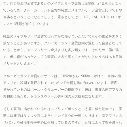
す。同じ地金型金貨であるかのメイプルリーフ金貨は金999、24金相当となっ
東京
神奈
埼玉
千葉
茨城
ているため、クルーガーランド金貨の純度はメイプルリーフ金貨と比べてもや
や劣るということになるでしょう。重さとしては1、1/2、1/4、1/10トロイオ
ンスの4種類が存在しています。
都
川県
県
県
県
純金のメイプルリーフ金貨ではわずかな傷がついただけでもその価値を大きく
損なうことがありますが、クルーガーランド金貨は銅が混じった合金となって
いることから、メイプルリーフ金貨よりも多少頑丈です。そのため、傷に強
く、仮に傷があったとしても査定に大きく響くことがないというのはある意味
栃木
群馬
山梨
メリットといえます。
クルーガーランド金貨のデザインは、1892年から1900年にかけて、当時の南
県
県
県
アフリカ共和国で発行されていた1ポンド金貨を元に作られています。表面に
描かれているのはポール・クリューガーの横顔です。彼は、現在の南アフリカ
共和国にあたる、トランスヴァール共和国の元大統領になります。
そして裏面に描かれているのはスプリングボックという鹿に似た動物です。実
信越・北陸エリア
際には鹿ではなくウシ科にあたり、レイヨウの一種になります。南アフリカの
サバンナや砂漠地帯を中心に生息しているのですが、乱獲によって数を減らし