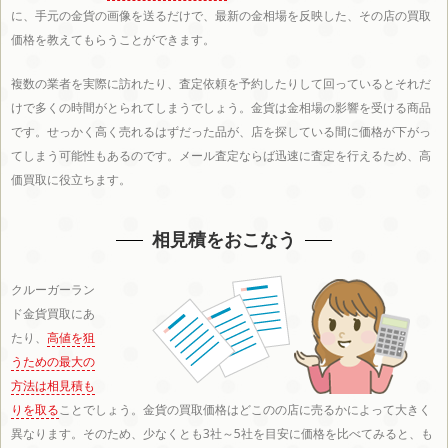
に、手元の金貨の画像を送るだけで、最新の金相場を反映した、その店の買取
近畿エリア
価格を教えてもらうことができます。
複数の業者を実際に訪れたり、査定依頼を予約したりして回っているとそれだ
けで多くの時間がとられてしまうでしょう。金貨は金相場の影響を受ける商品
大阪
兵庫
京都
滋賀
奈良
です。せっかく高く売れるはずだった品が、店を探している間に価格が下がっ
てしまう可能性もあるのです。メール査定ならば迅速に査定を行えるため、高
価買取に役立ちます。
府
県
府
県
県
相見積をおこなう
クルーガーラン
ド金貨買取にあ
和歌
たり、
高値を狙
うための最大の
方法は相見積も
山県
りを取る
ことでしょう。金貨の買取価格はどこのの店に売るかによって大きく
異なります。そのため、少なくとも3社～5社を目安に価格を比べてみると、も