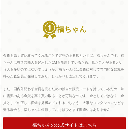
県
県
県
県
福ちゃん
九州・沖縄エリア
金貨を高く買い取ってくれることで定評のある店といえば、福ちゃんです。福
ちゃんは有名芸能人を起用したCMも放送しているため、見たことがあるとい
福岡
佐賀
長崎
熊本
大分
う人も多いのではないでしょうか。福ちゃんには金貨に対して専門的な知識を
持った査定員が在籍しており、しっかりと査定してくれます。
また、国内外問わず金貨を売るための独自の販売ルートを持っているため、常
県
県
県
県
県
に需要のある金貨を高く買い取ることが可能なのです。金としてではなく、金
貨としての正しい価値を見極めてくれるでしょう。大事なコレクションなどを
売る場合も、福ちゃんに依頼しておけばひとまず間違いはありません。
福ちゃんの公式サイトはこちら
宮崎
鹿児
沖縄