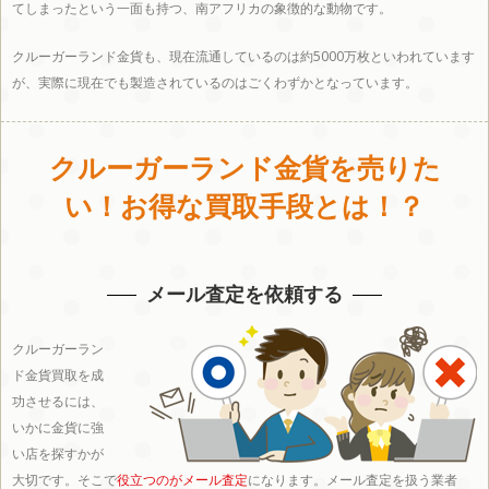
てしまったという一面も持つ、南アフリカの象徴的な動物です。
新潟
長野
富山
石川
福井
クルーガーランド金貨も、現在流通しているのは約5000万枚といわれています
が、実際に現在でも製造されているのはごくわずかとなっています。
県
県
県
県
県
クルーガーランド金貨を売りた
い！お得な買取手段とは！？
東海エリア
メール査定を依頼する
愛知
静岡
岐阜
三重
クルーガーラン
ド金貨買取を成
功させるには、
県
県
県
県
いかに金貨に強
い店を探すかが
大切です。そこで
役立つのがメール査定
になります。メール査定を扱う業者