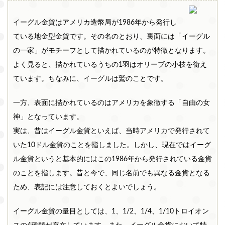
関東エリア
イーグル金貨はアメリカ造幣局が1986年から発行し
東京
神奈
埼玉
千葉
茨城
都
川県
県
県
県
ている地金型金貨です。その名のとおり、裏面には「イーグル
の一家」がモチーフとして描かれているのが特徴となります。
栃木
群馬
山梨
よく見ると、描かれているうちの1羽はオリーブの小枝を銜え
県
県
県
ています。ちなみに、イーグルは鷲のことです。
信越・北陸エリア
一方、表面に描かれているのはアメリカを象徴する「自由の女
新潟
長野
富山
石川
福井
県
県
県
県
県
神」となっています。
実は、昔はイーグル金貨といえば、当時アメリカで発行されて
東海エリア
いた10ドル金貨のことを指しました。しかし、現在ではイーグ
愛知
静岡
岐阜
三重
県
県
県
県
ル金貨というと基本的にはこの1986年から発行されている金貨
のことを指します。昔と今で、同じ名前でも異なる金貨となる
近畿エリア
ため、表記には注意しておくとよいでしょう。
大阪
兵庫
京都
滋賀
奈良
府
県
府
県
県
イーグル金貨の量目としては、1、1/2、1/4、1/10トロイオン