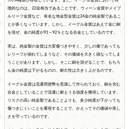
スの4種類が存在しています。また、イーグル金貨において特
和歌
山県
徴的なのは、22金相当であることです。ウィーン金貨やメイプ
ルリーフ金貨など、有名な地金型金貨は24金の純金製であるこ
中国エリア
とが多くなっています。しかし、イーグル金貨はあえて金に銅
鳥取
島根
岡山
広島
山口
を混ぜ、金の純度が91～92％となる合金としているのです。
県
県
県
県
県
四国エリア
実は、純金製の金貨は大変傷つきやすく、少しの傷であっても
香川
徳島
高知
愛媛
レリーフが崩れてしまうなど、その価値を大きく損なってしま
県
県
県
県
うことがあります。しかし、そこに銅を混ぜることで、もちろ
九州・沖縄エリア
ん金の純度は下がるものの、耐久性は大きく上がるのです。
福岡
佐賀
長崎
熊本
大分
県
県
県
県
県
イーグル金貨は流通用貨幣を意識して作られており、銅を含む
合金としていることで流通に耐えうる強度を獲得しています。
宮崎
鹿児
沖縄
リスクの高い純金製であることよりも、多少純度が下がっても
県
島県
県
傷つきにくいことを重視することで、かえってその価値や美し
さを守っているのです。