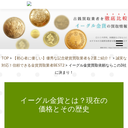
古銭買取業者ランキング
古銭の種類別買取情報
旧紙幣の額面別買取情報
TOP
>
【初心者に優しい】優秀な記念硬貨買取業者を2選ご紹介！
>
誠実な
硬貨の額面別買取情報
対応！信頼できる金貨買取業者BEST2
> イーグル金貨買取依頼ならこの3社
に決まり！
都道府県別口コミ情報
北海道・東北エリア
北海
青森
秋田
岩手
山形
イーグル金貨とは？現在の
道
県
県
県
県
価格とその歴史
宮城
福島
県
県